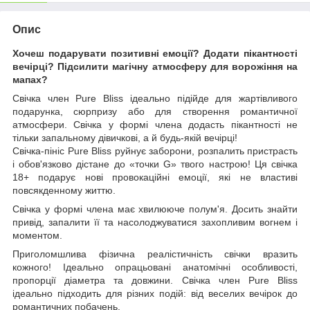
Опис
Хочеш подарувати позитивні емоції? Додати пікантності
вечірці? Підсилити магічну атмосферу для ворожіння на
мапах?
Свічка член Pure Bliss ідеально підійде для жартівливого
подарунка, сюрпризу або для створення романтичної
атмосфери. Свічка у формі члена додасть пікантності не
тільки запальному дівичкові, а й будь-якій вечірці!
Свічка-пініс Pure Bliss руйнує заборони, розпалить пристрасть
і обов'язково дістане до «точки G» твого настрою! Ця свічка
18+ подарує нові провокаційні емоції, які не властиві
повсякденному життю.
Свічка у формі члена має хвилююче полум'я. Досить знайти
привід, запалити її та насолоджуватися захопливим вогнем і
моментом.
Приголомшлива фізична реалістичність свічки вразить
кожного! Ідеально опрацьовані анатомічні особливості,
пропорції діаметра та довжини. Свічка член Pure Bliss
ідеально підходить для різних подій: від веселих вечірок до
романтичних побачень.