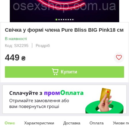
Свічка у формі члена Pure Bliss BIG Pink18 см
В наявності
Код: SX2295
Роздріб
449
₴
Купити
Опис
Характеристики
Доставка
Оплата
Умови п