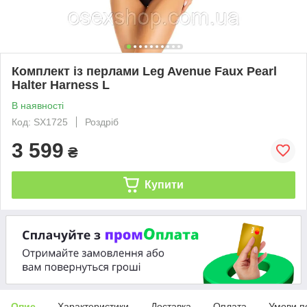
Комплект із перлами Leg Avenue Faux Pearl
Halter Harness L
В наявності
Код: SX1725
Роздріб
3 599
₴
Купити
Опис
Характеристики
Доставка
Оплата
Умови п