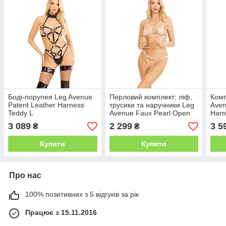
Боді-порупея Leg Avenue
Перловий комплект: ліф,
Комп
Patent Leather Harness
трусики та наручники Leg
Aven
Teddy L
Avenue Faux Pearl Open
Harn
Cup Bra, String and Cuffs
3 089
2 299
3 5
₴
₴
Купити
Купити
Про нас
100% позитивних з 5 відгуків за рік
Працює з 15.11.2016