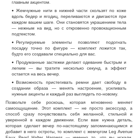
главным акцентом.
Жемчужные нити в нижней части скользят по коже
вдоль бедер и ягодиц, переливаются и двигаются при
каждом вашем шаге. Они становятся украшением тела
— нежным на вид, но с откровенно провокационным
подтекстом.
Регулируемые элементы позволяют подогнать
посадку точно по фигуре — комплект ложится так,
будто его создавали специально для вас.
Продуманные застежки делают одевание быстрым и
легким — вы тратите несколько секунд, а эффект
остается на весь вечер.
Возможность пристегивать ремни дает свободу в
создании образа — менять настроение, усиливать
нужные акценты и каждый раз выглядеть по-новому.
Позвольте себе роскошь, которая мгновенно меняет
самоощущение. Этот комплект — не просто аксессуар, а
способ сразу почувствовать себя желанной, стильной и
уверенной в каждом движении. Если вам нужна деталь,
которая сделает вечер по-настоящему запоминающимся и
добавит в него остроты, то комплект с жемчугом Leg Avenue
Faux Pearl Halter Harness — именно то, что вы искали.