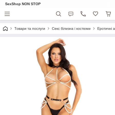
SexShop NON STOP
Товари та послуги
Секс білизна і костюми
Еротичні 