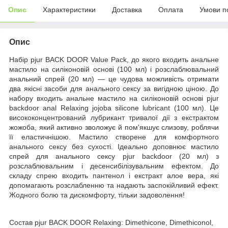
Опис
Характеристики
Доставка
Оплата
Умови п
Опис
Набір pjur BACK DOOR Value Pack, до якого входить анальне
мастило на силіконовій основі (100 мл) і розслаблювальний
анальний спрей (20 мл) — це чудова можливість отримати
два якісні засоби для анального сексу за вигідною ціною. До
набору входить анальне мастило на силіконовій основі pjur
backdoor anal Relaxing jojoba silicone lubricant (100 мл). Це
висококонцентрований лубрикант тривалої дії з екстрактом
жожоба, який активно зволожує й пом'якшує слизову, роблячи
її еластичнішою. Мастило створене для комфортного
анального сексу без сухості. Ідеально доповнює мастило
спрей для анального сексу pjur backdoor (20 мл) з
розслаблювальним і десенсибілізувальним ефектом. До
складу спрею входить пантенол і екстракт алое вера, які
допомагають розслабленню та надають заспокійливий ефект.
Жодного болю та дискомфорту, тільки задоволення!
Состав pjur BACK DOOR Relaxing: Dimethicone, Dimethiconol,