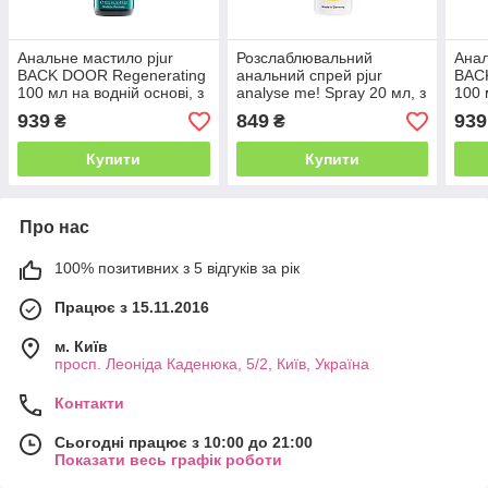
Анальне мастило pjur
Розслаблювальний
Анал
BACK DOOR Regenerating
анальний спрей pjur
BACK
100 мл на водній основі, з
analyse me! Spray 20 мл, з
100 
пантенолом та екстрактом
пантенолом і алое,
гіал
939
849
939
₴
₴
ромашки
концентрований
силі
Купити
Купити
Про нас
100% позитивних з 5 відгуків за рік
Працює з 15.11.2016
м. Київ
просп. Леоніда Каденюка, 5/2, Київ, Україна
Контакти
Сьогодні працює з 10:00 до 21:00
Показати весь графік роботи