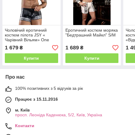
Чоловічий еротичний
Еротичний костюм моряка
Чоло
костюм пілота JSY «
"Бедтрашний Майкл" S/M
кост
Чарівний Вільям» One
«Від
Size, топ, шорти, кепка
боді
1 679
1 689
1 4
₴
₴
Купити
Купити
Про нас
100% позитивних з 5 відгуків за рік
Працює з 15.11.2016
м. Київ
просп. Леоніда Каденюка, 5/2, Київ, Україна
Контакти