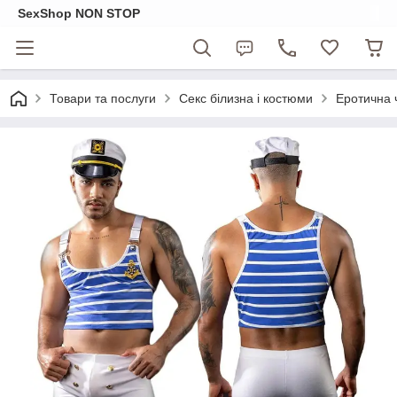
SexShop NON STOP
Товари та послуги
Секс білизна і костюми
Еротична 