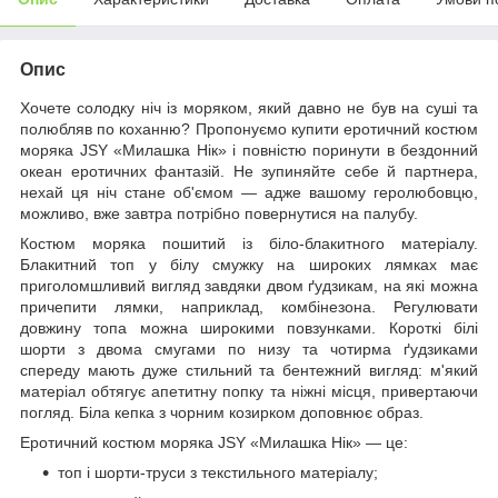
Опис
Хочете солодку ніч із моряком, який давно не був на суші та
полюбляв по коханню? Пропонуємо купити еротичний костюм
моряка JSY «Милашка Нік» і повністю поринути в бездонний
океан еротичних фантазій. Не зупиняйте себе й партнера,
нехай ця ніч стане об'ємом — адже вашому геролюбовцю,
можливо, вже завтра потрібно повернутися на палубу.
Костюм моряка пошитий із біло-блакитного матеріалу.
Блакитний топ у білу смужку на широких лямках має
приголомшливий вигляд завдяки двом ґудзикам, на які можна
причепити лямки, наприклад, комбінезона. Регулювати
довжину топа можна широкими повзунками. Короткі білі
шорти з двома смугами по низу та чотирма ґудзиками
спереду мають дуже стильний та бентежний вигляд: м'який
матеріал обтягує апетитну попку та ніжні місця, привертаючи
погляд. Біла кепка з чорним козирком доповнює образ.
Еротичний костюм моряка JSY «Милашка Нік» — це:
топ і шорти-труси з текстильного матеріалу;