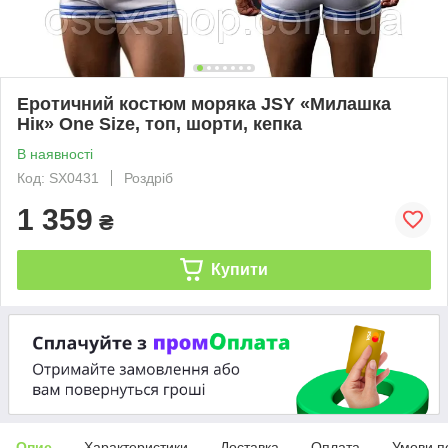
Еротичний костюм моряка JSY «Милашка
Нік» One Size, топ, шорти, кепка
В наявності
Код: SX0431
Роздріб
1 359
₴
Купити
Опис
Характеристики
Доставка
Оплата
Умови п