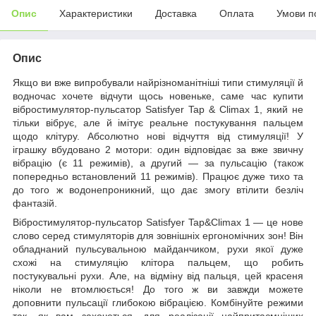
Опис
Характеристики
Доставка
Оплата
Умови п
Опис
Якщо ви вже випробували найрізноманітніші типи стимуляції й
водночас хочете відчути щось новеньке, саме час купити
вібростимулятор-пульсатор Satisfyer Tap & Climax 1, який не
тільки вібрує, але й імітує реальне постукування пальцем
щодо клітуру. Абсолютно нові відчуття від стимуляції! У
іграшку вбудовано 2 мотори: один відповідає за вже звичну
вібрацію (є 11 режимів), а другий — за пульсацію (також
попередньо встановлений 11 режимів). Працює дуже тихо та
до того ж водонепроникний, що дає змогу втілити безліч
фантазій.
Вібростимулятор-пульсатор Satisfyer Tap&Climax 1 — це нове
слово серед стимуляторів для зовнішніх ергономічних зон! Він
обладнаний пульсувальною майданчиком, рухи якої дуже
схожі на стимуляцію клітора пальцем, що робить
постукувальні рухи. Але, на відміну від пальця, цей красеня
ніколи не втомлюється! До того ж ви завжди можете
доповнити пульсації глибокою вібрацією. Комбінуйте режими