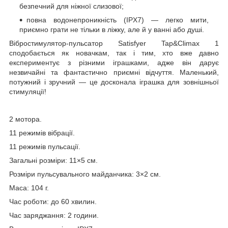
безпечний для ніжної слизової;
повна водонепроникність (IPX7) — легко мити,
приємно грати не тільки в ліжку, але й у ванні або душі.
Вібростимулятор-пульсатор Satisfyer Tap&Climax 1
сподобається як новачкам, так і тим, хто вже давно
експериментує з різними іграшками, адже він дарує
незвичайні та фантастично приємні відчуття. Маленький,
потужний і зручний — це досконала іграшка для зовнішньої
стимуляції!
2 мотора.
11 режимів вібрації.
11 режимів пульсації.
Загальні розміри: 11×5 см.
Розміри пульсувального майданчика: 3×2 см.
Маса: 104 г.
Час роботи: до 60 хвилин.
Час заряджання: 2 години.