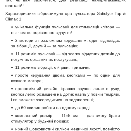
так, як вам захочеться, для реалізації найпритаємніших
фантазій!
Характеристики вібростимулятора-пульсатора Satisfyer Tap &
Climax 1:
унікальна функція пульсації для стимуляції клітора —
ні з чим не порівнянне відчуття!
2 мотори з незалежним керуванням: один відповідає
за вібрації, другий — за пульсацію;
11 режимів пульсації — від злегка відчутних дотиків до
потужних оргазмічних постукувань;
11 режимів вібрації, є й рівні, і ритмічні;
просте керування двома кнопками — по одній для
кожного мотора;
ергономічний дизайн: іграшка зручно лягає в руку,
кнопки легко розміщені на дотик навіть у повній темряві,
і ви зможете зосередитися на задоволенні;
до 60 хвилин роботи на одному заряді;
компактний розмір — 11×5 см — дає змогу брати
стимулятор у будь-які поїздки;
ніжний шовковистий силікон медичної якості, повністю