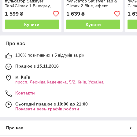
пульсатор Satisfyer
пульсатор Satisfyer Tap &
пуль
Tap&Climax 1 Bluegrey,
Climax 2 Blue, ефект
Clim
ефект постукування
постукування пальцем
пост
1 599
1 639
1 6
₴
₴
пальцем, 2 мотори
Купити
Купити
Про нас
100% позитивних з 5 відгуків за рік
Працює з 15.11.2016
м. Київ
просп. Леоніда Каденюка, 5/2, Київ, Україна
Контакти
Сьогодні працює з 10:00 до 21:00
Показати весь графік роботи
Про нас