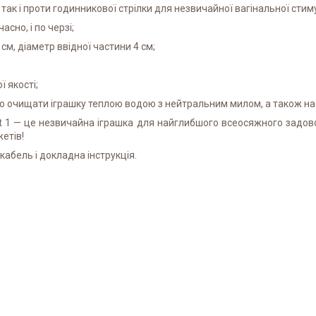
так і проти годинникової стрілки для незвичайної вагінальної стиму
сно, і по черзі;
см, діаметр ввідної частини 4 см;
 якості;
ко очищати іграшку теплою водою з нейтральним милом, а також на
bit 1 — це незвичайна іграшка для найглибшого всеосяжного задов
етів!
абель і докладна інструкція.