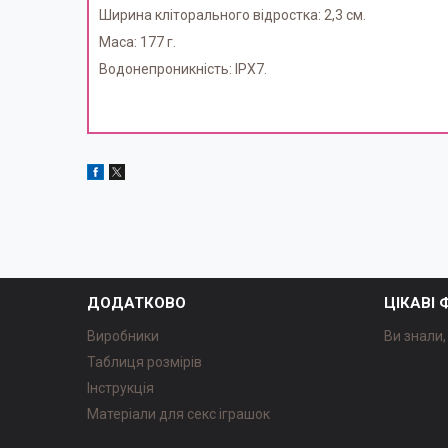
Ширина кліторального відростка: 2,3 см.
Маса: 177 г.
Водонепроникність: IPX7.
ДОДАТКОВО
ЦІКАВІ
Виробники
Ви знали, 
Таблиця розмірів
Інструкція
Матеріали для секс іграшок