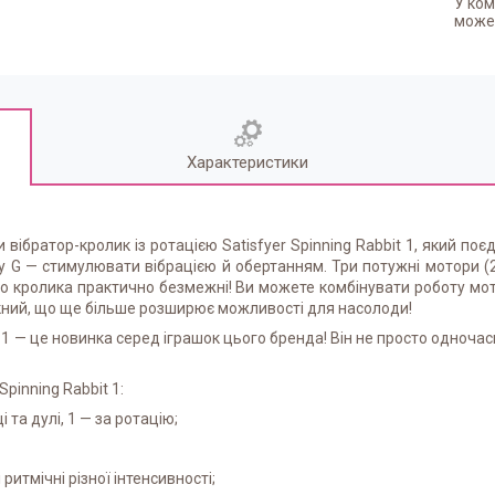
У ком
может
Характеристики
и вібратор-кролик із ротацією Satisfyer Spinning Rabbit 1, який поє
у G — стимулювати вібрацією й обертанням. Три потужні мотори (2
го кролика практично безмежні! Ви можете комбінувати роботу мо
кний, що ще більше розширює можливості для насолоди!
t 1 — це новинка серед іграшок цього бренда! Він не просто одночас
pinning Rabbit 1:
 та дулі, 1 — за ротацію;
і ритмічні різної інтенсивності;