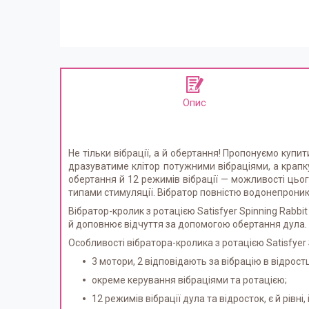
Опис
Не тільки вібрації, а й обертання! Пропонуємо купит
дразуватиме клітор потужними вібраціями, а крапк
обертання й 12 режимів вібрації — можливості цьо
типами стимуляції. Вібратор повністю водонепрони
Вібратор-кролик з ротацією Satisfyer Spinning Rabbi
й доповнює відчуття за допомогою обертання дула.
Особливості вібратора-кролика з ротацією Satisfyer S
3 мотори, 2 відповідають за вібрацію в відростці
окреме керування вібраціями та ротацією;
12 режимів вібрації дула та відросток, є й рівні, 