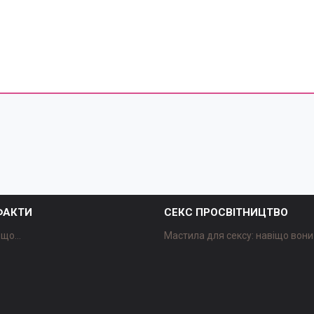
 ФАКТИ
СЕКС ПРОСВІТНИЦТВО
що...
Мастила для сексу: навіщо вони 