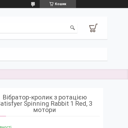
Кошик
Вібратор-кролик з ротацією
atisfyer Spinning Rabbit 1 Red, 3
мотори
вності