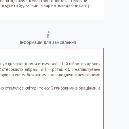
панії підключені електронні платежі. Тепер ви
е купити будь-який товар не покидаючи сайту.
Інформація для замовлення
днує два цікаві типи стимуляції. Цей вібратор-кролик
 створюють вібрації й 1 — ротацію), 5 налаштувань
торів за своїм бажанням і насолоджуватися різними
но стимулює клітор і точку G глибокими вібраціями, а