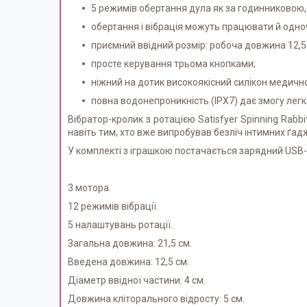
5 режимів обертання дула як за годинниковою, 
обертання і вібрація можуть працювати й одноча
приємний ввідний розмір: робоча довжина 12,5 
просте керування трьома кнопками;
ніжний на дотик високоякісний силікон медичної
повна водонепроникність (IPX7) дає змогу лег
Вібратор-кролик з ротацією Satisfyer Spinning Rab
навіть тим, хто вже випробував безліч інтимних ґадж
У комплекті з іграшкою постачається зарядний USB-к
3 мотора.
12 режимів вібрації.
5 налаштувань ротації.
Загальна довжина: 21,5 см.
Введена довжина: 12,5 см.
Діаметр ввідної частини: 4 см.
Довжина кліторального відросту: 5 см.