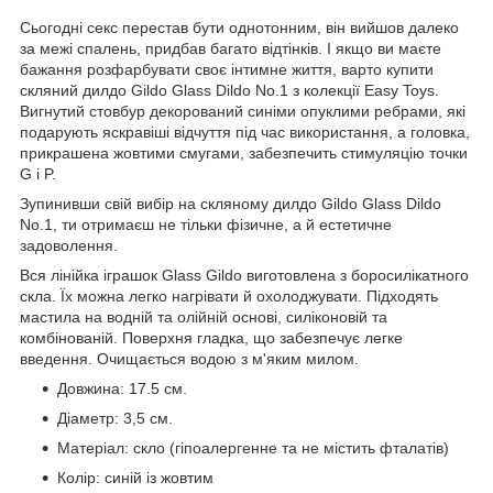
Сьогодні секс перестав бути однотонним, він вийшов далеко
за межі спалень, придбав багато відтінків. І якщо ви маєте
бажання розфарбувати своє інтимне життя, варто купити
скляний дилдо Gildo Glass Dildo No.1 з колекції Easy Toys.
Вигнутий стовбур декорований синіми опуклими ребрами, які
подарують яскравіші відчуття під час використання, а головка,
прикрашена жовтими смугами, забезпечить стимуляцію точки
G і P.
Зупинивши свій вибір на скляному дилдо Gildo Glass Dildo
No.1, ти отримаєш не тільки фізичне, а й естетичне
задоволення.
Вся лінійка іграшок Glass Gildo виготовлена з боросилікатного
скла. Їх можна легко нагрівати й охолоджувати. Підходять
мастила на водній та олійній основі, силіконовій та
комбінованій. Поверхня гладка, що забезпечує легке
введення. Очищається водою з м'яким милом.
Довжина: 17.5 см.
Діаметр: 3,5 см.
Матеріал: скло (гіпоалергенне та не містить фталатів)
Колір: синій із жовтим