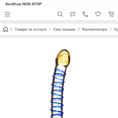
SexShop NON STOP
Товари та послуги
Секс іграшки
Фалоімітатори
Іг