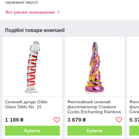
належної якості
Всі умови повернення
Подібні товари компанії
Скляний дилдо Gildo
Фентезійний скляний
Фент
Glass Dildo No. 15
фаллоїмітатор Creature
фалл
Cocks Enchanting Rainbow
Cock
Glass Dildo, 16 см
Glas
1 189
3 679
5 3
₴
₴
Купити
Купити