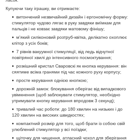
ласок.
Купуючи таку іграшку, ви отримаєте:
витончений незвичайний дизайн і ергономічну форму:
стимулятор чудово лягає в руку завдяки виїмкам для
пальців і не ковзає завдяки матовому фінішу;
м'який силіконовий розтруб-квітка, делікатно охоплює
клітор з усіх боків;
7 рівнів вакуумної стимуляції, від ледь відчутної
повітряної хвилі до інтенсивного посмоктування;
розкішний кристал Сваровскі як кнопка керування: він
сяятиме всіма гранями під час кожного руху корпусу;
просте керування однією кнопкою;
дорожній замок: блокування оберігає від випадкового
увімкнення (щоб заблокувати стимулятор, необхідно
утримувати кнопку керування впродовж 3 секунд);
тривалий час роботи: до 180 хвилин на низьких і до
120 хвилин на високих швидкостях;
компактний розмір для того, щоб брати із собою свій
улюблений стимулятор у всі поїздки;
щіточку для чищення, атласний чохол для зберігання