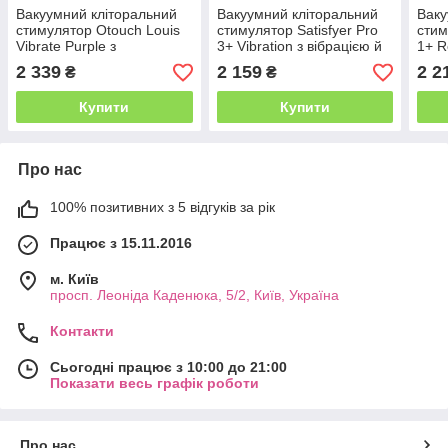
Вакуумний кліторальний
Вакуумний кліторальний
Ваку
стимулятор Otouch Louis
стимулятор Satisfyer Pro
стим
Vibrate Purple з
3+ Vibration з вібрацією й
1+ R
віброяйцем, у кейсі
дуже м'яким кінчиком
чере
2 339
2 159
2 2
₴
₴
Купити
Купити
Про нас
100% позитивних з 5 відгуків за рік
Працює з 15.11.2016
м. Київ
просп. Леоніда Каденюка, 5/2, Київ, Україна
Контакти
Сьогодні працює з 10:00 до 21:00
Показати весь графік роботи
Про нас