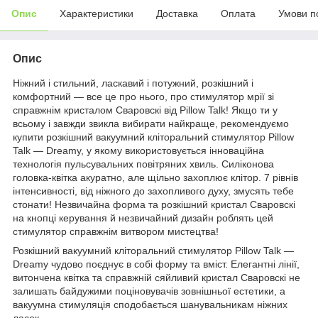
Опис
Характеристики
Доставка
Оплата
Умови п
Опис
Ніжний і стильний, ласкавий і потужний, розкішний і
комфортний — все це про нього, про стимулятор мрії зі
справжнім кристалом Сваровскі від Pillow Talk! Якщо ти у
всьому і завжди звикла вибирати найкраще, рекомендуємо
купити розкішний вакуумний кліторальний стимулятор Pillow
Talk — Dreamy, у якому використовується інноваційна
технологія пульсувальних повітряних хвиль. Силіконова
головка-квітка акуратно, але щільно захоплює клітор. 7 рівнів
інтенсивності, від ніжного до захопливого духу, змусять тебе
стонати! Незвичайна форма та розкішний кристал Сваровскі
на кнопці керування й незвичайний дизайн роблять цей
стимулятор справжнім витвором мистецтва!
Розкішний вакуумний кліторальний стимулятор Pillow Talk —
Dreamy чудово поєднує в собі форму та вміст. Елегантні лінії,
витончена квітка та справжній сяйливий кристал Сваровскі не
залишать байдужими поціновувачів зовнішньої естетики, а
вакуумна стимуляція сподобається шанувальникам ніжних