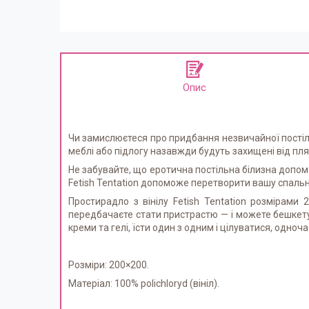
Опис
Чи замислюєтеся про придбання незвичайної постіль
меблі або підлогу назавжди будуть захищені від пля
Не забувайте, що еротична постільна білизна допома
Fetish Tentation допоможе перетворити вашу спальн
Простирадло з вінілу Fetish Tentation розмірами
передбачаєте стати пристрастю — і можете бешкету
креми та гелі, їсти один з одним і цілуватися, одн
Розміри: 200×200.
Матеріал: 100% polichloryd (вініл).