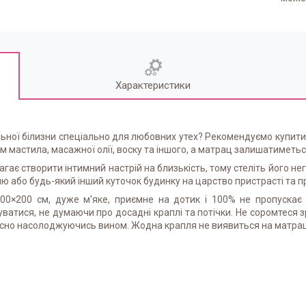
Характеристики
ної білизни спеціально для любовних утех? Рекомендуємо купити про
м мастила, масажної олії, воску та іншого, а матрац залишатиметьс
гає створити інтимний настрій на близькість, тому стеліть його нег
ю або будь-який інший куточок будинку на царство пристрасті та 
 200×200 см, дуже м'яке, приємне на дотик і 100% не пропускає
ватися, не думаючи про досадні краплі та потічки. Не соромтеся 
очасно насолоджуючись вином. Жодна крапля не виявиться на матраці