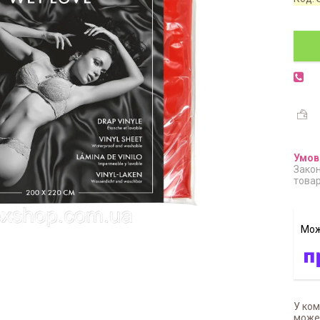
Закон
товар
У ком
может