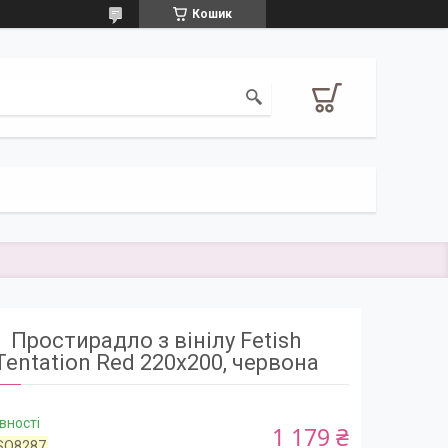
Кошик
Простирадло з вінілу Fetish
Tentation Red 220x200, червона
вності
1 179 ₴
SO8287