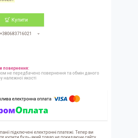
Купити
+380683716021
ом не передбачено повернення та обмін даного
у належної якості
панії підключені електронні платежі. Тепер ви
е купити будь-який товар не покидаючи сайту.