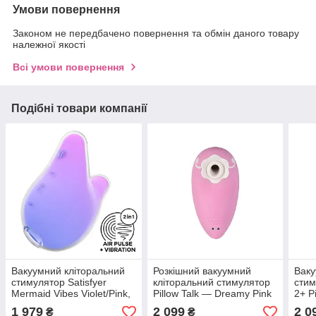
Умови повернення
Законом не передбачено повернення та обмін даного товару
належної якості
Всі умови повернення
Подібні товари компанії
Вакуумний кліторальний
Розкішний вакуумний
Ваку
стимулятор Satisfyer
кліторальний стимулятор
стим
Mermaid Vibes Violet/Pink,
Pillow Talk — Dreamy Pink
2+ P
2 мотори
із кристалом Swarovski
чере
1 979
2 099
2 0
₴
₴