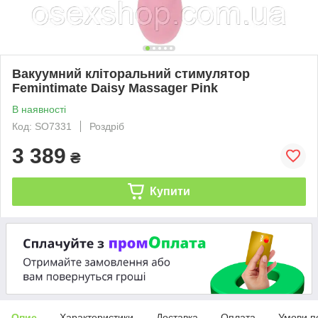
Вакуумний кліторальний стимулятор
Femintimate Daisy Massager Pink
В наявності
Код: SO7331
Роздріб
3 389
₴
Купити
Опис
Характеристики
Доставка
Оплата
Умови п