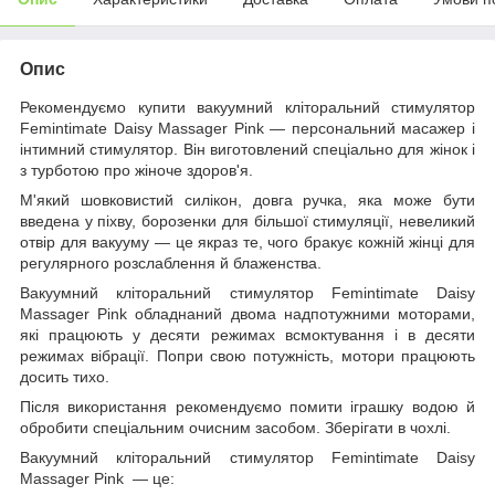
Опис
Рекомендуємо купити вакуумний кліторальний стимулятор
Femintimate Daisy Massager Pink — персональний масажер і
інтимний стимулятор. Він виготовлений спеціально для жінок і
з турботою про жіноче здоров'я.
М'який шовковистий силікон, довга ручка, яка може бути
введена у піхву, борозенки для більшої стимуляції, невеликий
отвір для вакууму — це якраз те, чого бракує кожній жінці для
регулярного розслаблення й блаженства.
Вакуумний кліторальний стимулятор Femintimate Daisy
Massager Pink обладнаний двома надпотужними моторами,
які працюють у десяти режимах всмоктування і в десяти
режимах вібрації. Попри свою потужність, мотори працюють
досить тихо.
Після використання рекомендуємо помити іграшку водою й
обробити спеціальним очисним засобом. Зберігати в чохлі.
Вакуумний кліторальний стимулятор Femintimate Daisy
Massager Pink — це: