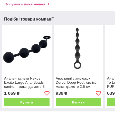
Всі умови повернення
Подібні товари компанії
Анальні кульки Nexus
Анальний ланцюжок
Анал
Excite Large Anal Beads,
Dorcel Deep Feel, силікон,
To 
силікон, макс. діаметр 3
макс. діаметр 2,5 см,
PUR
см
пружний
1 069
939
639
₴
₴
Купити
Купити