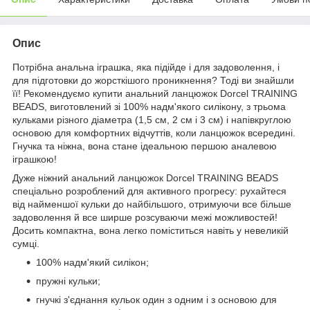
Опис
Потрібна анальна іграшка, яка підійде і для задоволення, і
для підготовки до жорсткішого проникнення? Тоді ви знайшли
її! Рекомендуємо купити анальний ланцюжок Dorcel TRAINING
BEADS, виготовлений зі 100% надм'якого силікону, з трьома
кульками різного діаметра (1,5 см, 2 см і 3 см) і напівкруглою
основою для комфортних відчуттів, коли ланцюжок всередині.
Гнучка та ніжна, вона стане ідеальною першою аналевою
іграшкою!
Дуже ніжний анальний ланцюжок Dorcel TRAINING BEADS
спеціально розроблений для активного прогресу: рухайтеся
від найменшої кульки до найбільшого, отримуючи все більше
задоволення й все ширше розсуваючи межі можливостей!
Досить компактна, вона легко поміститься навіть у невеликій
сумці.
100% надм'який силікон;
пружні кульки;
гнучкі з'єднання кульок один з одним і з основою для