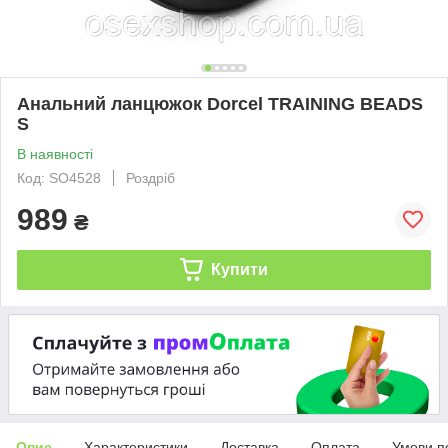
Анальний ланцюжок Dorcel TRAINING BEADS
S
В наявності
Код: SO4528
Роздріб
989
₴
Купити
Опис
Характеристики
Доставка
Оплата
Умови п