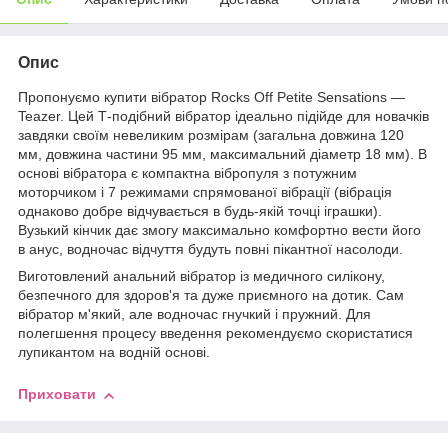
Опис
Пропонуємо купити вібратор Rocks Off Petite Sensations —
Teazer. Цей Т-подібний вібратор ідеально підійде для новачків
завдяки своїм невеликим розмірам (загальна довжина 120
мм, довжина частини 95 мм, максимальний діаметр 18 мм). В
основі вібратора є компактна вібропуля з потужним
моторчиком і 7 режимами спрямованої вібрації (вібрація
однаково добре відчувається в будь-якій точці іграшки).
Вузький кінчик дає змогу максимально комфортно вести його
в анус, водночас відчуття будуть повні пікантної насолоди.
Виготовлений анальний вібратор із медичного силікону,
безпечного для здоров'я та дуже приємного на дотик. Сам
вібратор м'який, але водночас гнучкий і пружний. Для
полегшення процесу введення рекомендуємо скористатися
лупикантом на водній основі.
Приховати