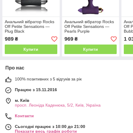
Анальний вібратор Rocks
Анальний вібратор Rocks
Анал
Off Petite Sensations —
Off Petite Sensations —
Off 
Plug Black
Pearls Purple
Bubb
989
969
1 0
₴
₴
Купити
Купити
Про нас
100% позитивних з 5 відгуків за рік
Працює з 15.11.2016
м. Київ
просп. Леоніда Каденюка, 5/2, Київ, Україна
Контакти
Сьогодні працює з 10:00 до 21:00
Показати весь графік роботи