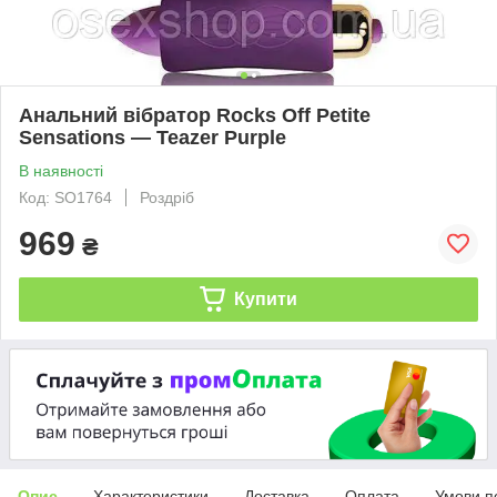
Анальний вібратор Rocks Off Petite
Sensations — Teazer Purple
В наявності
Код: SO1764
Роздріб
969
₴
Купити
Опис
Характеристики
Доставка
Оплата
Умови п