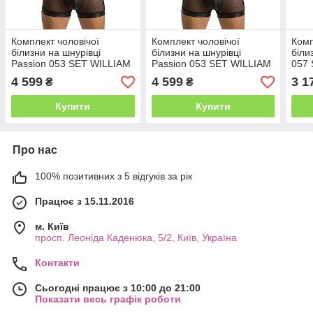
Комплект чоловічої
Комплект чоловічої
Комп
білизни на шнурівці
білизни на шнурівці
біли
Passion 053 SET WILLIAM
Passion 053 SET WILLIAM
057
L/XL Black, жилет, боксери
S/M Black, жилет, боксери
Blac
4 599
4 599
3 1
₴
₴
Купити
Купити
Про нас
100% позитивних з 5 відгуків за рік
Працює з 15.11.2016
м. Київ
просп. Леоніда Каденюка, 5/2, Київ, Україна
Контакти
Сьогодні працює з 10:00 до 21:00
Показати весь графік роботи