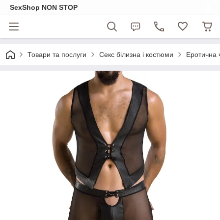
SexShop NON STOP
Товари та послуги
Секс білизна і костюми
Еротична 