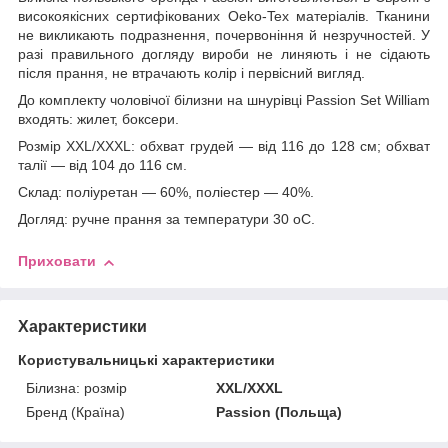
високоякісних сертифікованих Oeko-Tex матеріалів. Тканини
не викликають подразнення, почервоніння й незручностей. У
разі правильного догляду вироби не линяють і не сідають
після прання, не втрачають колір і первісний вигляд.
До комплекту чоловічої білизни на шнурівці Passion Set William
входять: жилет, боксери.
Розмір XXL/XXXL: обхват грудей — від 116 до 128 см; обхват
талії — від 104 до 116 см.
Склад: поліуретан — 60%, поліестер — 40%.
Догляд: ручне прання за температури 30 oС.
Приховати
Характеристики
Користувальницькі характеристики
Білизна: розмір
XXL/XXXL
Бренд (Країна)
Passion (Польща)