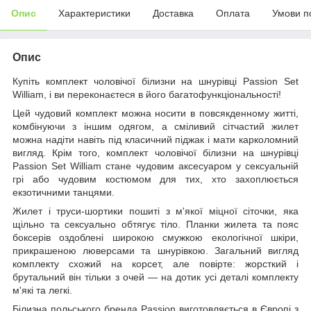
Опис
Характеристики
Доставка
Оплата
Умови п
Опис
Купіть комплект чоловічої білизни на шнурівці Passion Set
William, і ви переконаєтеся в його багатофункціональності!
Цей чудовий комплект можна носити в повсякденному житті,
комбінуючи з іншим одягом, а сміливий сітчастий жилет
можна надіти навіть під класичний піджак і мати карколомний
вигляд. Крім того, комплект чоловічої білизни на шнурівці
Passion Set William стане чудовим аксесуаром у сексуальній
грі або чудовим костюмом для тих, хто захоплюється
екзотичними танцями.
Жилет і труси-шортики пошиті з м'якої міцної сіточки, яка
щільно та сексуально обтягує тіло. Планки жилета та пояс
боксерів оздоблені широкою смужкою екологічної шкіри,
прикрашеною люверсами та шнурівкою. Загальний вигляд
комплекту схожий на корсет, але повірте: жорсткий і
брутальний він тільки з очей — на дотик усі деталі комплекту
м'які та легкі.
Білизна польського бренда Passion виготовляється в Європі з