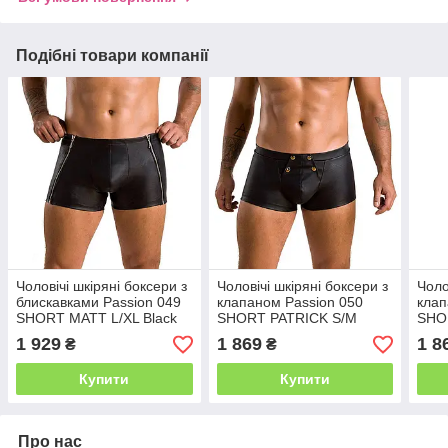
Подібні товари компанії
Чоловічі шкіряні боксери з
Чоловічі шкіряні боксери з
Чоло
блискавками Passion 049
клапаном Passion 050
клап
SHORT MATT L/XL Black
SHORT PATRICK S/M
SHO
Black
Blac
1 929
1 869
1 8
₴
₴
Купити
Купити
Про нас