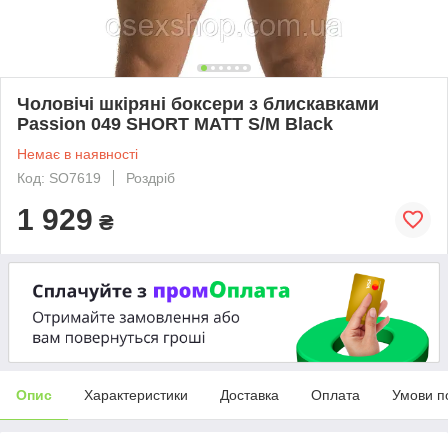
Чоловічі шкіряні боксери з блискавками
Passion 049 SHORT MATT S/M Black
Немає в наявності
Код: SO7619
Роздріб
1 929
₴
Опис
Характеристики
Доставка
Оплата
Умови п