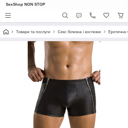
SexShop NON STOP
Товари та послуги
Секс білизна і костюми
Еротична 