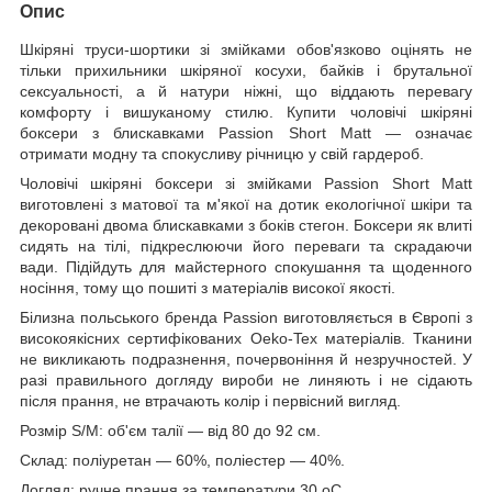
Опис
Шкіряні труси-шортики зі змійками обов'язково оцінять не
тільки прихильники шкіряної косухи, байків і брутальної
сексуальності, а й натури ніжні, що віддають перевагу
комфорту і вишуканому стилю. Купити чоловічі шкіряні
боксери з блискавками Passion Short Matt — означає
отримати модну та спокусливу річницю у свій гардероб.
Чоловічі шкіряні боксери зі змійками Passion Short Matt
виготовлені з матової та м'якої на дотик екологічної шкіри та
декоровані двома блискавками з боків стегон. Боксери як влиті
сидять на тілі, підкреслюючи його переваги та скрадаючи
вади. Підійдуть для майстерного спокушання та щоденного
носіння, тому що пошиті з матеріалів високої якості.
Білизна польського бренда Passion виготовляється в Європі з
високоякісних сертифікованих Oeko-Tex матеріалів. Тканини
не викликають подразнення, почервоніння й незручностей. У
разі правильного догляду вироби не линяють і не сідають
після прання, не втрачають колір і первісний вигляд.
Розмір S/M: об'єм талії — від 80 до 92 см.
Склад: поліуретан — 60%, поліестер — 40%.
Догляд: ручне прання за температури 30 oС.