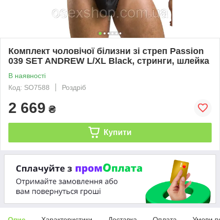
Комплект чоловічої білизни зі стреп Passion
039 SET ANDREW L/XL Black, стринги, шлейка
В наявності
Код: SO7588
Роздріб
2 669
₴
Купити
Опис
Характеристики
Доставка
Оплата
Умови п