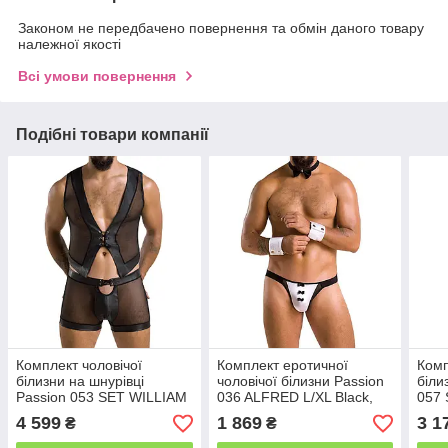
Законом не передбачено повернення та обмін даного товару
належної якості
Всі умови повернення
Подібні товари компанії
Комплект чоловічої
Комплект еротичної
Комп
білизни на шнурівці
чоловічої білизни Passion
біли
Passion 053 SET WILLIAM
036 ALFRED L/XL Black,
057 
L/XL Black, жилет, боксери
труси, комір, манжети
Blac
4 599
1 869
3 1
₴
₴