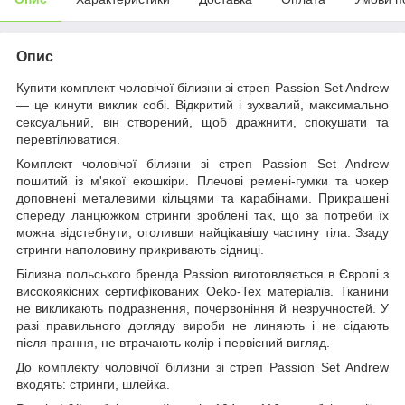
Опис
Купити комплект чоловічої білизни зі стреп Passion Set Andrew
— це кинути виклик собі. Відкритий і зухвалий, максимально
сексуальний, він створений, щоб дражнити, спокушати та
перевтілюватися.
Комплект чоловічої білизни зі стреп Passion Set Andrew
пошитий із м'якої екошкіри. Плечові ремені-гумки та чокер
доповнені металевими кільцями та карабінами. Прикрашені
спереду ланцюжком стринги зроблені так, що за потреби їх
можна відстебнути, оголивши найцікавішу частину тіла. Ззаду
стринги наполовину прикривають сідниці.
Білизна польського бренда Passion виготовляється в Європі з
високоякісних сертифікованих Oeko-Tex матеріалів. Тканини
не викликають подразнення, почервоніння й незручностей. У
разі правильного догляду вироби не линяють і не сідають
після прання, не втрачають колір і первісний вигляд.
До комплекту чоловічої білизни зі стреп Passion Set Andrew
входять: стринги, шлейка.