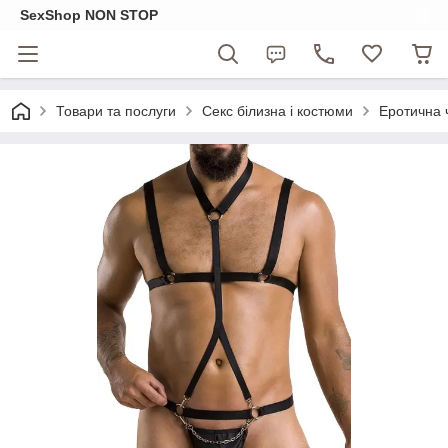
SexShop NON STOP
Товари та послуги
Секс білизна і костюми
Еротична 