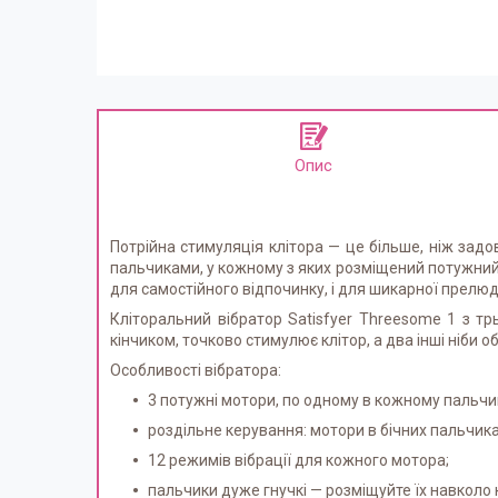
Опис
Потрійна стимуляція клітора — це більше, ніж зад
пальчиками, у кожному з яких розміщений потужний мо
для самостійного відпочинку, і для шикарної прелюд
Кліторальний вібратор Satisfyer Threesome 1 з т
кінчиком, точково стимулює клітор, а два інші ніби
Особливості вібратора:
3 потужні мотори, по одному в кожному пальчи
роздільне керування: мотори в бічних пальчи
12 режимів вібрації для кожного мотора;
пальчики дуже гнучкі — розміщуйте їх навколо к