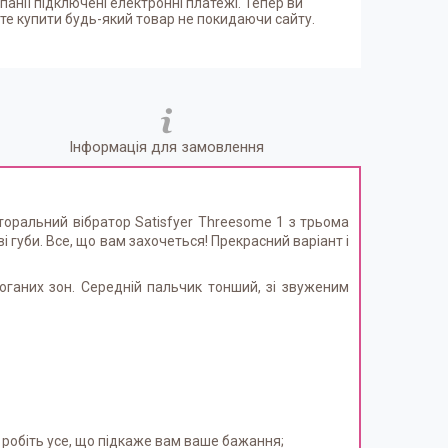
панії підключені електронні платежі. Тепер ви
е купити будь-який товар не покидаючи сайту.
Інформація для замовлення
торальний вібратор Satisfyer Threesome 1 з трьома
і губи. Все, що вам захочеться! Прекрасний варіант і
оганих зон. Середній пальчик тонший, зі звуженим
а робіть усе, що підкаже вам ваше бажання;