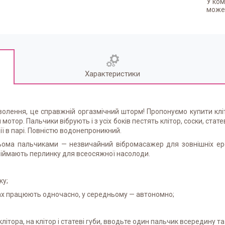
У ком
может
Характеристики
оволення, це справжній оргазмічний шторм! Пропонуємо купити клі
тор. Пальчики вібрують і з усіх боків пестять клітор, соски, статев
ії в парі. Повністю водонепроникний.
рьома пальчиками — незвичайний вібромасажер для зовнішніх ер
 обіймають перлинку для всеосяжної насолоди.
ку;
ках працюють одночасно, у середньому — автономно;
літора, на клітор і статеві губи, вводьте один пальчик всередину т