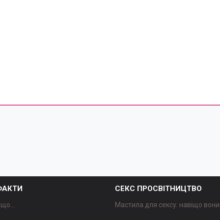
 ФАКТИ
СЕКС ПРОСВІТНИЦТВО
що...
Мастила для сексу: навіщо вони 