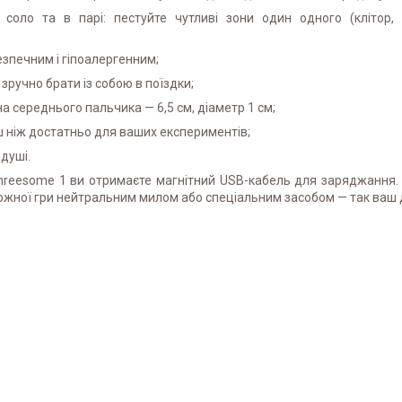
 соло та в парі: пестуйте чутливі зони один одного (клітор, 
езпечним і гіпоалергенним;
 зручно брати із собою в поїздки;
на середнього пальчика — 6,5 см, діаметр 1 см;
 ніж достатньо для ваших експериментів;
душі.
Threesome 1 ви отримаєте магнітний USB-кабель для заряджання.
 кожної гри нейтральним милом або спеціальним засобом — так ваш