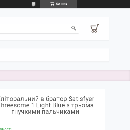
Кошик
літоральний вібратор Satisfyer
hreesome 1 Light Blue з трьома
гнучкими пальчиками
вності