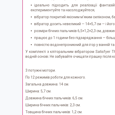
ідеально підходить для реалізації фантазій
експериментуйте та насолоджуйтеся;
вібратор покритий якісним м'яким силіконом, б
вібратор досить невеликий — 14×5,7 см — і його
розміри бічних пальчиків 6,5×1,2×2,3 см, довжи
працює до 1 години без підзаряджання — більш
повністю водонепроникний для ігор у ванній та 
У комплекті з кліторальним вібратором Satisfyer 
водній основі. Не забувайте очищати іграшку після
3 потужні мотори.
По 12 режимів роботи для кожного.
Загальна довжина: 14 см.
Ширина: 5,7 см.
Довжина бічних пальчиків: 6,5 см.
Ширина бічних пальчиків: 2,3 см.
Товщина бічних пальчиків: 1,2 см.