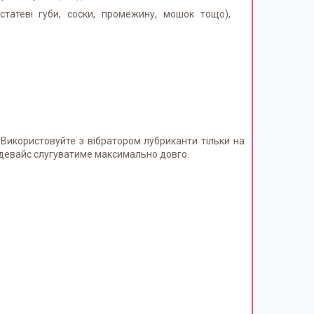
статеві губи, соски, промежину, мошок тощо),
 Використовуйте з вібратором лубриканти тільки на
 девайс слугуватиме максимально довго.