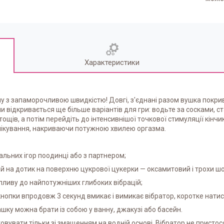
Характеристики
у з запаморочливою швидкістю! Довгі, з'єднані разом вушка покр
и відкривається ще більше варіантів для гри: водьте за сосками, 
ощів, а потім перейдіть до інтенсивнішої точкової стимуляції кінчи
чікування, накриваючи потужною хвилею оргазма.
льних ігор поодинці або з партнером;
й на дотик на поверхню цукрової цукерки — оксамитовий і трохи шор
 впливу до найпотужніших глибоких вібрацій;
нопки впродовж 3 секунд вмикає і вимикає вібратор, коротке натис
ашку можна брати із собою у ванну, джакузі або басейн.
вувати тільки зі змащенням на водній основі. Вібратор не пристос