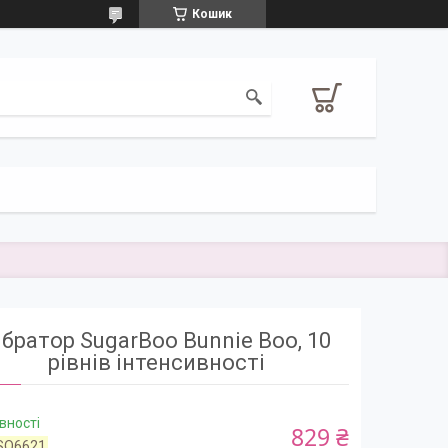
Кошик
ібратор SugarBoo Bunnie Boo, 10
рівнів інтенсивності
вності
829 ₴
SO6621