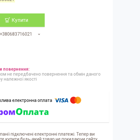
Купити
+380683716021
ом не передбачено повернення та обмін даного
у належної якості
панії підключені електронні платежі. Тепер ви
е купити будь-який товар не покидаючи сайту.