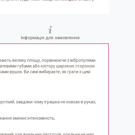
Інформація для замовлення
ивають велику площу, порівнюючи з вібропулями
статевими губами або клітору широкою стороною
ками вушок. Ви самі вибираєте, як грати з цим
сткий, завдяки чому іграшка не ковзає в руках;
кання змінює інтенсивність;
ований для анальних пестощів, оскільки не має