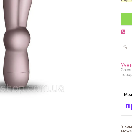
Закон
товар
У ком
может