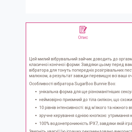
Опис
Цей милий вібрувальний зайчик доводить до оргазм
класичної конічної форми. Завдяки цьому перед вам
вібратора для тонуть попередніх розігрівальних пест
малюком, а результат завжди перевищує всі ваші о
Особливості вібратора SugarBoo Bunnie Boo:
унікальна форма для ще різноманітніших сексуа
неймовірно приємний до тіла силікон, що схожи
10 рівнів інтенсивності: від м'якого та ніжного
зручне керування однією кнопкою: утримання к
100% водонепроникність IPX7, завдяки якій ігр
Зверніть увагу! Цю іграшку рекомендовано використо