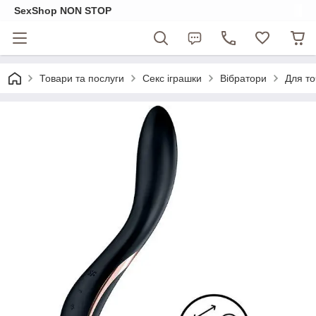
SexShop NON STOP
Товари та послуги
Секс іграшки
Вібратори
Для то