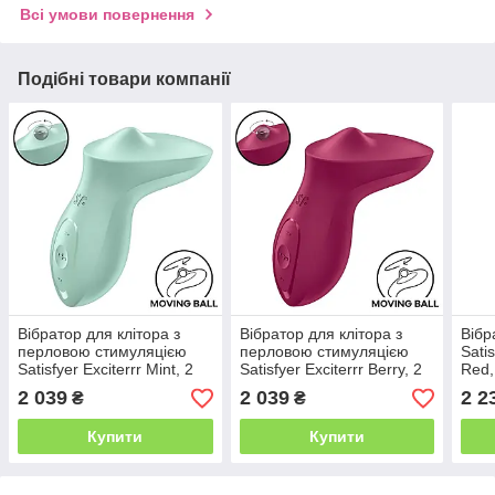
Всі умови повернення
Подібні товари компанії
Вібратор для клітора з
Вібратор для клітора з
Вібр
перловою стимуляцією
перловою стимуляцією
Sati
Satisfyer Exciterrr Mint, 2
Satisfyer Exciterrr Berry, 2
Red,
незалежні мотори
незалежні мотори
для 
2 039
2 039
2 2
₴
₴
Купити
Купити