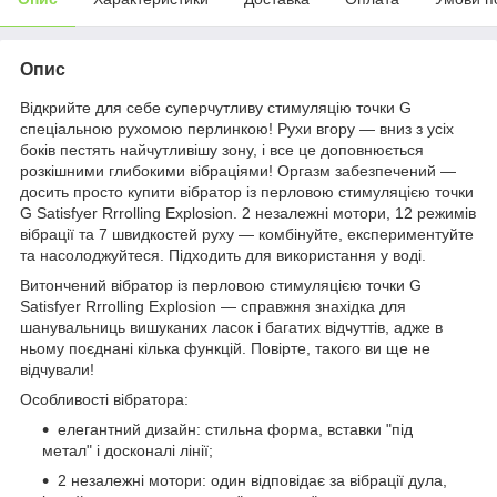
Опис
Відкрийте для себе суперчутливу стимуляцію точки G
спеціальною рухомою перлинкою! Рухи вгору — вниз з усіх
боків пестять найчутливішу зону, і все це доповнюється
розкішними глибокими вібраціями! Оргазм забезпечений —
досить просто купити вібратор із перловою стимуляцією точки
G Satisfyer Rrrolling Explosion. 2 незалежні мотори, 12 режимів
вібрації та 7 швидкостей руху — комбінуйте, експериментуйте
та насолоджуйтеся. Підходить для використання у воді.
Витончений вібратор із перловою стимуляцією точки G
Satisfyer Rrrolling Explosion — справжня знахідка для
шанувальниць вишуканих ласок і багатих відчуттів, адже в
ньому поєднані кілька функцій. Повірте, такого ви ще не
відчували!
Особливості вібратора:
елегантний дизайн: стильна форма, вставки "під
метал" і досконалі лінії;
2 незалежні мотори: один відповідає за вібрації дула,