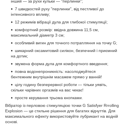
інший — за рухи кульки — "перлинки";
7 швидкостей руху "перлинки", від пестливої до
інтенсивного впливу;
12 режимів вібрації дула для глибокої стимуляції;
комфортний розмір: ввідна довжина 11,5 см,
максимальний діаметр 3 см;
особливий вигин для точного потрапляння на точку G;
шикарний оксамитовий силікон, безпечний і приємний
на дотик;
звужена форма дула для комфортного введення;
повна водонепроникність: насолоджуйтеся
бентежним внутрішнім масажем прямо у ванній!
цілу годину безперервної роботи — тільки уявіть,
скільки чарівних оргазмів на вас чекає!
просте керування трьома кнопками.
Вібратор із перловою стимуляцією точки G Satisfyer Rrrolling
Explosion — це стильне рішення для багатих відчуттів. Для
максимального ефекту використовуйте лубрикант на водній
основі.