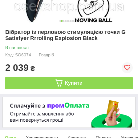
Вібратор із перловою стимуляцією точки G
Satisfyer Rrrolling Explosion Black
В наявності
Код: SO6074
Роздріб
2 039
₴
Купити
Опис
Характеристики
Доставка
Оплата
Умови п