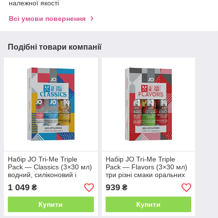
належної якості
Всі умови повернення
Подібні товари компанії
Набір JO Tri-Me Triple
Набір JO Tri-Me Triple
Pack — Classics (3×30 мл)
Pack — Flavors (3×30 мл)
водний, силіконовий і
три різні смаки оральних
смаковий мастила
мастил
1 049
939
₴
₴
Купити
Купити