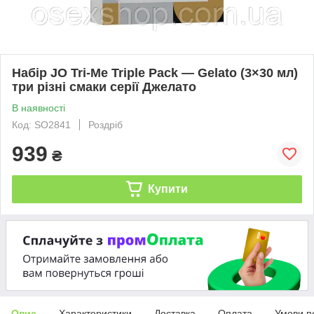
Набір JO Tri-Me Triple Pack — Gelato (3×30 мл)
три різні смаки серії Джелато
В наявності
Код: SO2841
Роздріб
939
₴
Купити
Опис
Характеристики
Доставка
Оплата
Умови п