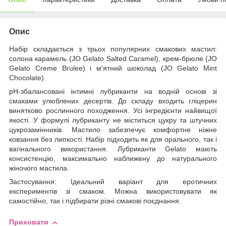
Опис
Набір складається з трьох популярних смакових мастил:
солона карамель (JO Gelato Salted Caramel), крем-брюле (JO
Gelato Creme Brulee) і м'ятний шоколад (JO Gelato Mint
Chocolate).
рH-збалансовані інтимні лубриканти на водній основі зі
смаками улюблених десертів. До складу входить гліцерин
винятково рослинного походження. Усі інгредієнти найвищої
якості. У формулі лубриканту не міститься цукру та штучних
цукрозамінників. Мастило забезпечує комфортне ніжне
ковзання без липкості. Набір підходить як для орального, так і
вагінального використання. Лубриканти Gelato мають
консистенцію, максимально наближену до натурального
жіночого мастила.
Застосування: Ідеальний варіант для еротичних
експериментів зі смаком. Можна використовувати як
самостійно, так і підбирати різні смакові поєднання.
Приховати