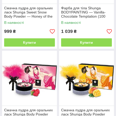
Смачна пудра для оральних
Фарба для тіла Shunga
ласк Shunga Sweet Snow
BODYPAINTING — Vanilla-
Body Powder — Honey of the
Chocolate Temptation (100
Nymphs (228 грам)
мл) без глютену та парабенів
В наявності
В наявності
999
1 039
₴
₴
Купити
Купити
Смачна пудра для оральних
Смачна пудра для оральних
ласк Shunga Body Powder
ласк Shunga Body Powder