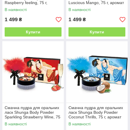
Raspberry feeling, 75 г,
Luscious Mango, 75 г, аромат
аромат малини
манго
В наявності
В наявності
1 499
1 499
₴
₴
Купити
Купити
Смачна пудра для оральних
Смачна пудра для оральних
ласк Shunga Body Powder
ласк Shunga Body Powder
Sparkling Strawberry Wine, 75
Coconut Thrills, 75 г, аромат
г, аромат полуниці
кокоса
В наявності
В наявності