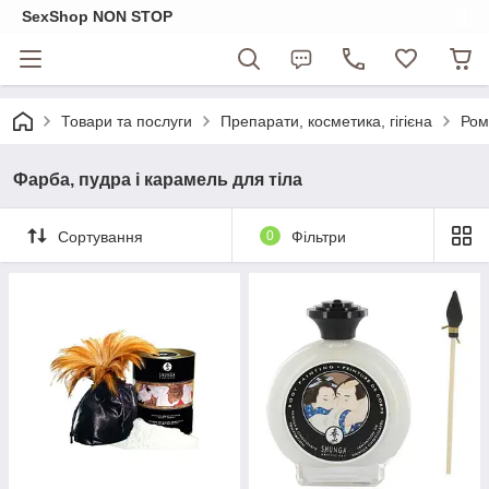
SexShop NON STOP
Товари та послуги
Препарати, косметика, гігієна
Ром
Фарба, пудра і карамель для тіла
Сортування
0
Фільтри