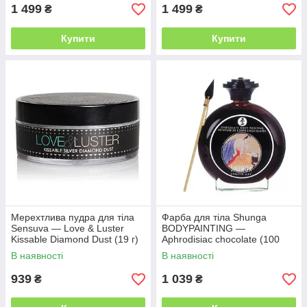
1 499
1 499
₴
₴
Купити
Купити
Мерехтлива пудра для тіла
Фарба для тіла Shunga
Sensuva — Love & Luster
BODYPAINTING —
Kissable Diamond Dust (19 г)
Aphrodisiac chocolate (100
їстівна, без цукру
мл) без глютену та парабенів
В наявності
В наявності
939
1 039
₴
₴