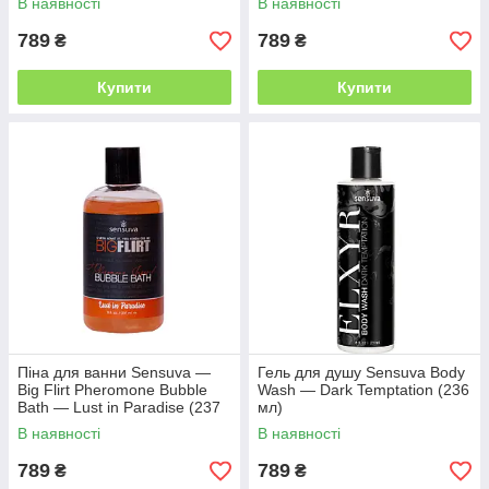
В наявності
В наявності
789
789
₴
₴
Купити
Купити
Піна для ванни Sensuva —
Гель для душу Sensuva Body
Big Flirt Pheromone Bubble
Wash — Dark Temptation (236
Bath — Lust in Paradise (237
мл)
мл)
В наявності
В наявності
789
789
₴
₴