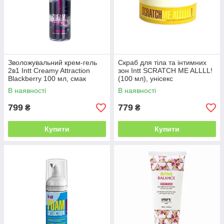
Зволожувальний крем-гель
Скраб для тіла та інтимних
2в1 Intt Creamy Attraction
зон Intt SCRATCH ME ALLLL!
Blackberry 100 мл, смак
(100 мл), унісекс
ожини, унісекс
В наявності
В наявності
799
779
₴
₴
Купити
Купити