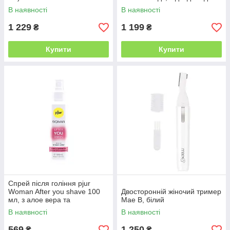
всіх зон
В наявності
В наявності
1 229
1 199
₴
₴
Купити
Купити
Спрей після гоління pjur
Woman After you shave 100
Двосторонній жіночий тример
мл, з алое вера та
Mae B, білий
пантенолом, не сушить шкіру
В наявності
В наявності
569
1 250
₴
₴