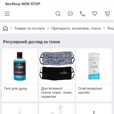
SexShop NON STOP
Товари та послуги
Препарати, косметика, гігієна
Рег
Регулярний догляд за тілом
Гелі для душу
Для інтимної
Освітлювальні
гігієни спреї, пінки,
засоби
серветки