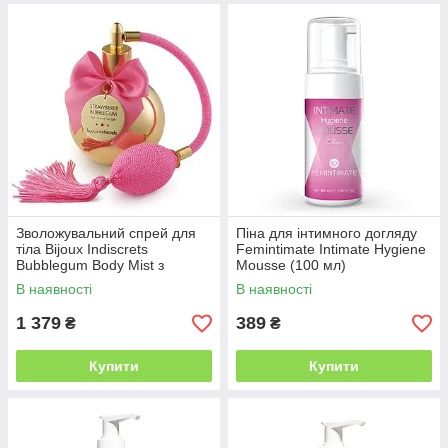
Зволожувальний спрей для
Піна для інтимного догляду
тіла Bijoux Indiscrets
Femintimate Intimate Hygiene
Bubblegum Body Mist з
Mousse (100 мл)
збудливим фруктовим
В наявності
В наявності
ароматом
1 379
389
₴
₴
Купити
Купити