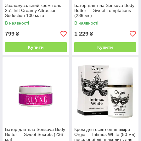
Зволожувальний крем-гель
Батер для тіла Sensuva Body
2в1 Intt Creamy Attraction
Butter — Sweet Temptations
Seduction 100 мл з
(236 мл)
афродизіаком, унісекс
В наявності
В наявності
799
1 229
₴
₴
Купити
Купити
Батер для тіла Sensuva Body
Крем для освітлення шкіри
Butter — Sweet Secrets (236
Orgie — Intimus White (50 мл)
мл)
посиленої дії, підходить для