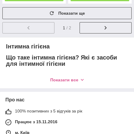
Показати ще
1
/ 2
Інтимна гігієна
Що таке інтимна гігієна? Які є засоби
для інтимної гігієни
Регулярний догляд за собою є обов'язковим щоденним
Показати все
ритуалом кожної дівчини. Ми витрачаємо чимало коштів і
часу на підтримання краси обличчя і тіла, і важливу роль у
цьому питанні відіграє інтимна гігієна. Коштів для делікатної
зони на сьогоднішній день достатньо, хоча ще якихось десять
Про нас
років тому про це ніхто і не замислювався, і гігієна носила
тільки загальне поняття. Тільки пізніше виробники почали
100% позитивних з 5 відгуків за рік
прислухатися до рекомендацій гінекологів і випускати окрему
лінію продукції для гігієни з нейтральним кислотно-лужним
Працює з 15.11.2016
балансом.
м. Київ
Засоби для інтимної гігієни мають більш м'яким впливом,