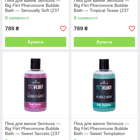
Піна для ванни Sensuva —
Піна для ванни Sensuva —
Big Flirt Pheromone Bubble
Big Flirt Pheromone Bubble
Bath — Sensually Soft (237
Bath — Tropical Tease (237
мл)
мл)
В наявності
В наявності
789
789
₴
₴
Купити
Купити
Піна для ванни Sensuva —
Піна для ванни Sensuva —
Big Flirt Pheromone Bubble
Big Flirt Pheromone Bubble
Bath — Sweet Secrets (237
Bath — Sweet Temptation
мл)
(237 мл)