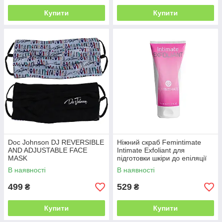
Купити
Купити
Doc Johnson DJ REVERSIBLE
Ніжний скраб Femintimate
AND ADJUSTABLE FACE
Intimate Exfoliant для
MASK
підготовки шкіри до епіляції
воском (50 мл)
В наявності
В наявності
499
529
₴
₴
Купити
Купити