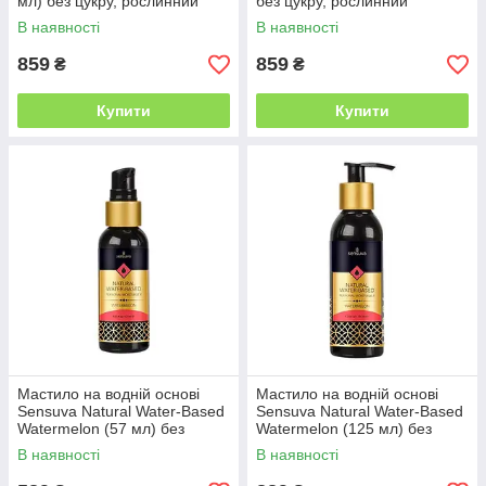
мл) без цукру, рослинний
без цукру, рослинний
гліцерин
гліцерин
В наявності
В наявності
859
859
₴
₴
Купити
Купити
Мастило на водній основі
Мастило на водній основі
Sensuva Natural Water-Based
Sensuva Natural Water-Based
Watermelon (57 мл) без
Watermelon (125 мл) без
гліцерину та парабенів
гліцерину та парабенів
В наявності
В наявності