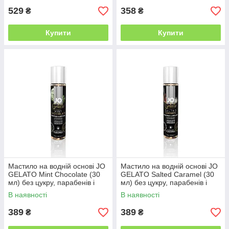
529
358
₴
₴
Купити
Купити
Мастило на водній основі JO
Мастило на водній основі JO
GELATO Mint Chocolate (30
GELATO Salted Caramel (30
мл) без цукру, парабенів і
мл) без цукру, парабенів і
гліколю
пропіленгліколю
В наявності
В наявності
389
389
₴
₴