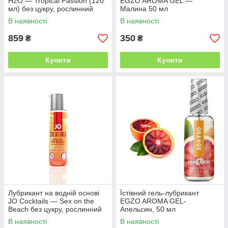
H2O — Tropical Passion (120
EGZO AROMA GEL —
мл) без цукру, рослинний
Малина 50 мл
гліцерин
В наявності
В наявності
859
350
₴
₴
Купити
Купити
Лубрикант на водній основі
Їстівний гель-лубрикант
JO Cocktails — Sex on the
EGZO AROMA GEL-
Beach без цукру, рослинний
Апельсин, 50 мл
гліцерин (60 мл)
В наявності
В наявності