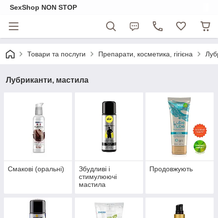
SexShop NON STOP
Товари та послуги
Препарати, косметика, гігієна
Луб
Лубриканти, мастила
Смакові (оральні)
Збудливі і
Продовжують
стимулюючі
мастила