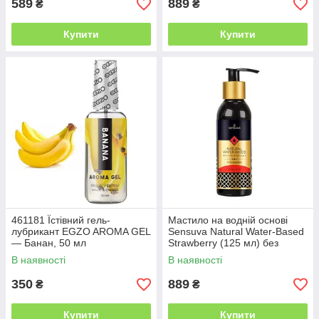
589
889
₴
₴
Купити
Купити
461181 Їстівний гель-
Мастило на водній основі
лубрикант EGZO AROMA GEL
Sensuva Natural Water-Based
— Банан, 50 мл
Strawberry (125 мл) без
гліцерину та парабенів
В наявності
В наявності
350
889
₴
₴
Купити
Купити