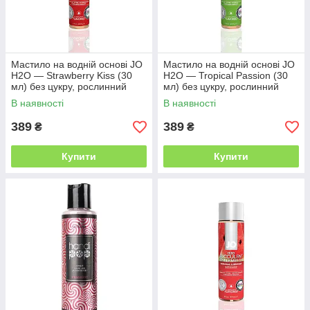
Мастило на водній основі JO
Мастило на водній основі JO
H2O — Strawberry Kiss (30
H2O — Tropical Passion (30
мл) без цукру, рослинний
мл) без цукру, рослинний
гліцерин
гліцерин
В наявності
В наявності
389
389
₴
₴
Купити
Купити