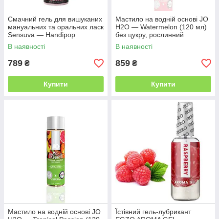
Смачний гель для вишуканих
Мастило на водній основі JO
мануальних та оральних ласк
H2O — Watermelon (120 мл)
Sensuva — Handipop
без цукру, рослинний
Strawberry (125 мл)
гліцерин
В наявності
В наявності
789
859
₴
₴
Купити
Купити
Мастило на водній основі JO
Їстівний гель-лубрикант