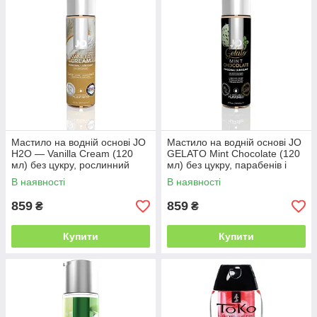
Мастило на водній основі JO
Мастило на водній основі JO
H2O — Vanilla Cream (120
GELATO Mint Chocolate (120
мл) без цукру, рослинний
мл) без цукру, парабенів і
гліцерин
гліколю
В наявності
В наявності
859
859
₴
₴
Купити
Купити