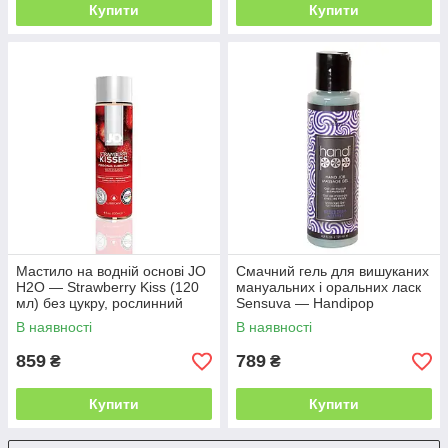
Купити
Купити
Мастило на водній основі JO
Смачний гель для вишуканих
H2O — Strawberry Kiss (120
мануальних і оральних ласк
мл) без цукру, рослинний
Sensuva — Handipop
гліцерин
Blueberry Muffin (125 мл)
В наявності
В наявності
859
789
₴
₴
Купити
Купити