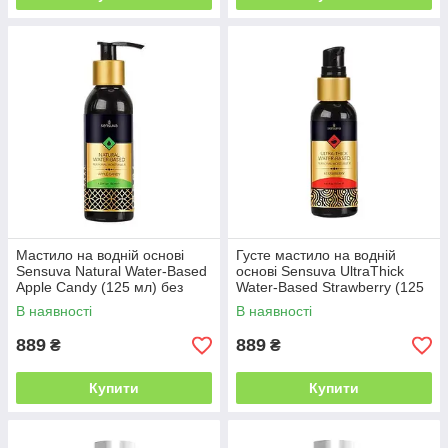
Мастило на водній основі
Густе мастило на водній
Sensuva Natural Water-Based
основі Sensuva UltraThick
Apple Candy (125 мл) без
Water-Based Strawberry (125
гліцерину та парабенів
мл) без парабенів
В наявності
В наявності
889
889
₴
₴
Купити
Купити