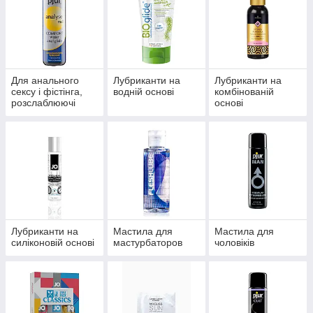
Для анального
Лубриканти на
Лубриканти на
сексу і фістінга,
водній основі
комбінованій
розслаблюючі
основі
засоби
Лубриканти на
Мастила для
Мастила для
силіконовій основі
мастурбаторов
чоловіків