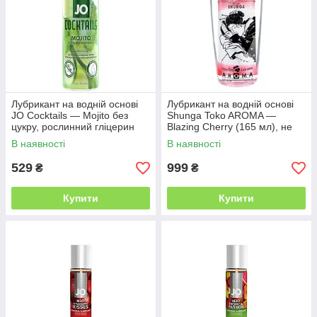
Лубрикант на водній основі
Лубрикант на водній основі
JO Cocktails — Mojito без
Shunga Toko AROMA —
цукру, рослинний гліцерин
Blazing Cherry (165 мл), не
(60 мл)
містить цукру
В наявності
В наявності
529
999
₴
₴
Купити
Купити