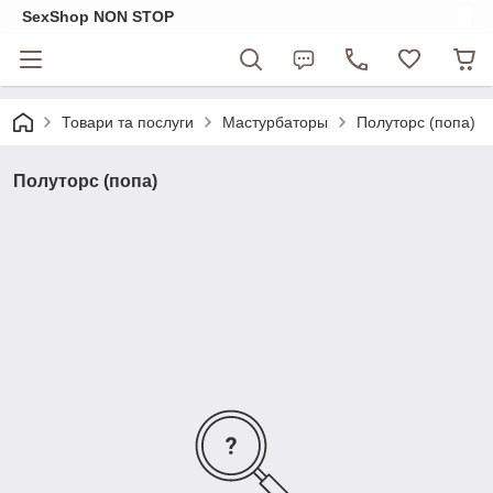
SexShop NON STOP
Товари та послуги
Мастурбаторы
Полуторс (попа)
Полуторс (попа)