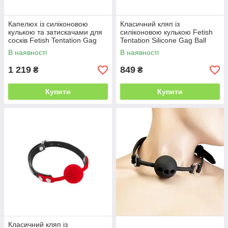
Капелюх із силіконовою
Класичний кляп із
кулькою та затискачами для
силіконовою кулькою Fetish
сосків Fetish Tentation Gag
Tentation Silicone Gag Ball
Ball with Nipple Clamps
Black
В наявності
В наявності
1 219
849
₴
₴
Купити
Купити
Класичний кляп із