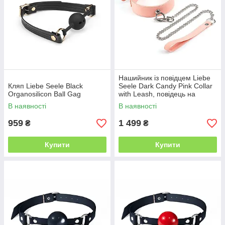
Нашийник із повідцем Liebe
Кляп Liebe Seele Black
Seele Dark Candy Pink Collar
Organosilicon Ball Gag
with Leash, повідець на
карабіні
В наявності
В наявності
959
1 499
₴
₴
Купити
Купити