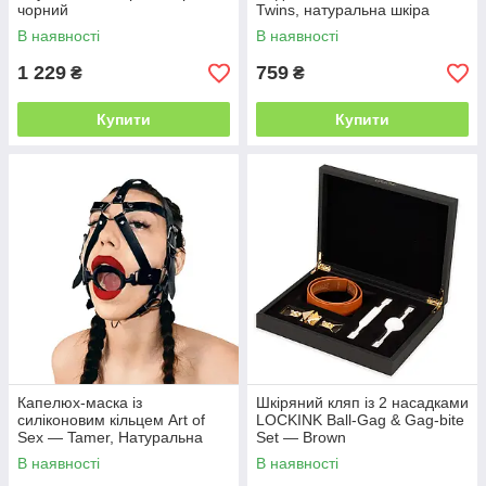
чорний
Twins, натуральна шкіра
В наявності
В наявності
1 229
759
₴
₴
Купити
Купити
Капелюх-маска із
Шкіряний кляп із 2 насадками
силіконовим кільцем Art of
LOCKINK Ball-Gag & Gag-bite
Sex — Tamer, Натуральна
Set — Brown
шкіра, колір Чорний
В наявності
В наявності