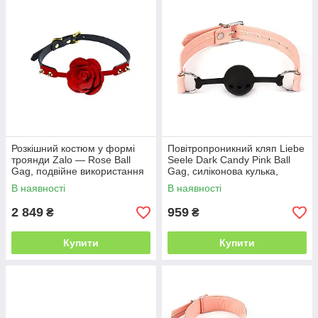
Розкішний костюм у формі
Повітропроникний кляп Liebe
троянди Zalo — Rose Ball
Seele Dark Candy Pink Ball
Gag, подвійне використання
Gag, силіконова кулька,
діаметр 4,3 см
В наявності
В наявності
2 849
959
₴
₴
Купити
Купити