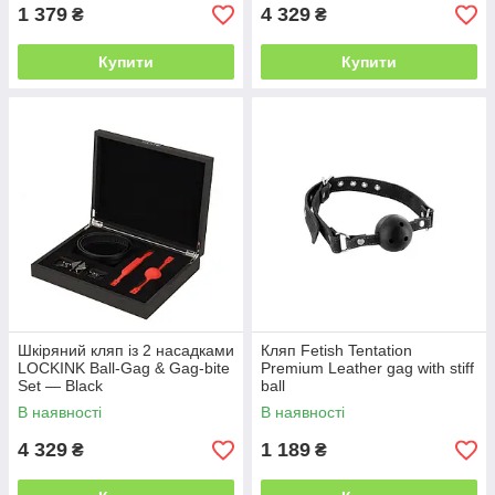
1 379
4 329
₴
₴
Купити
Купити
Шкіряний кляп із 2 насадками
Кляп Fetish Tentation
LOCKINK Ball-Gag & Gag-bite
Premium Leather gag with stiff
Set — Black
ball
В наявності
В наявності
4 329
1 189
₴
₴