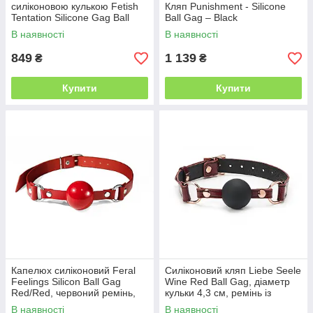
силіконовою кулькою Fetish
Кляп Punishment - Silicone
Tentation Silicone Gag Ball
Ball Gag – Black
Red
В наявності
В наявності
849
1 139
₴
₴
Купити
Купити
Капелюх силіконовий Feral
Силіконовий кляп Liebe Seele
Feelings Silicon Ball Gag
Wine Red Ball Gag, діаметр
Red/Red, червоний ремінь,
кульки 4,3 см, ремінь із
червона кулька
натуральної шкіри
В наявності
В наявності