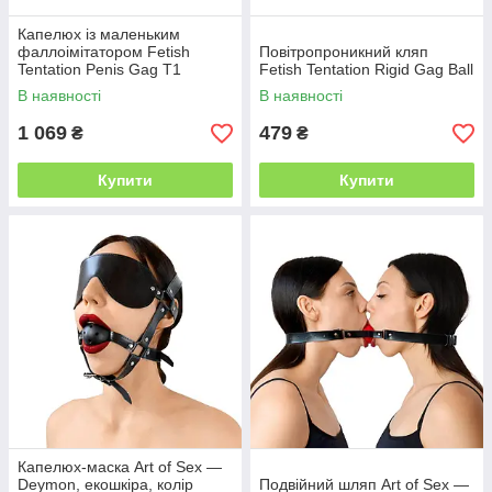
Капелюх із маленьким
фаллоімітатором Fetish
Повітропроникний кляп
Tentation Penis Gag T1
Fetish Tentation Rigid Gag Ball
В наявності
В наявності
1 069
479
₴
₴
Купити
Купити
Капелюх-маска Art of Sex —
Deymon, екошкіра, колір
Подвійний шляп Art of Sex —