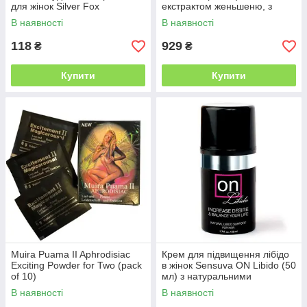
для жінок Silver Fox
екстрактом женьшеню, з
ефектом вібрації
В наявності
В наявності
118
929
₴
₴
Купити
Купити
Muira Puama II Aphrodisiac
Крем для підвищення лібідо
Exciting Powder for Two (pack
в жінок Sensuva ON Libido (50
of 10)
мл) з натуральними
екстрактами
В наявності
В наявності