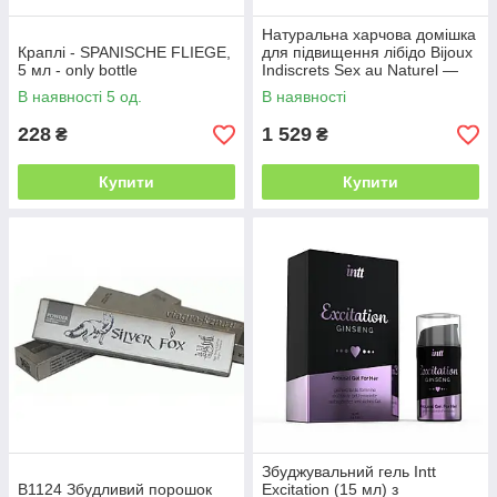
Натуральна харчова домішка
Краплі - SPANISCHE FLIEGE,
для підвищення лібідо Bijoux
5 мл - only bottle
Indiscrets Sex au Naturel —
Orgasm Glow
В наявності 5 од.
В наявності
228
1 529
₴
₴
Купити
Купити
Збуджувальний гель Intt
B1124 Збудливий порошок
Excitation (15 мл) з