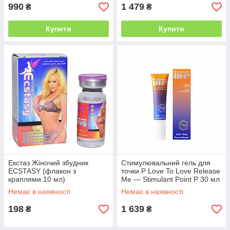
990
1 479
₴
₴
Купити
Купити
Екстаз Жіночий збудник
Стимулювальний гель для
ECSTASY (флакон з
точки P Love To Love Release
краплями 10 мл)
Me — Stimulant Point P 30 мл
Немає в наявності
Немає в наявності
198
1 639
₴
₴